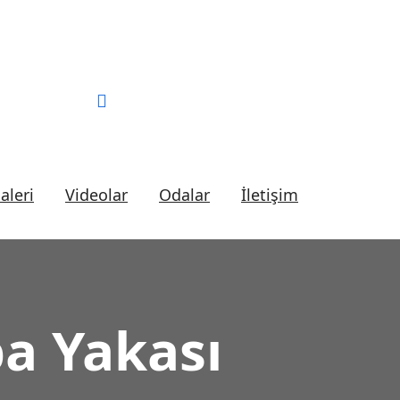
36 06 57
Online Randevu
aleri
Videolar
Odalar
İletişim
a Yakası