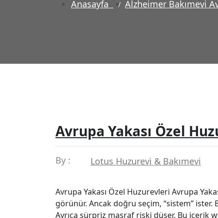
Anasayfa
Alzheimer Bakımevi Av
Avrupa Yakası Özel Huz
By :
Lotus Huzurevi & Bakımevi
Avrupa Yakası Özel Huzurevleri Avrupa Yakas
görünür. Ancak doğru seçim, “sistem” ister. B
Ayrıca sürpriz masraf riski düşer. Bu içerik