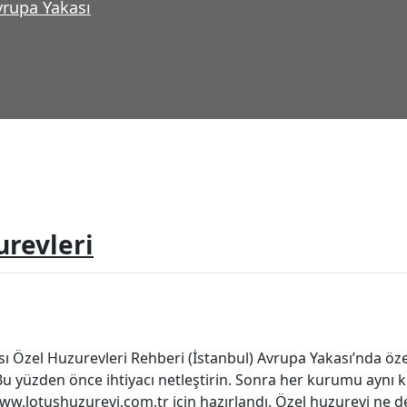
rupa Yakası
urevleri
ı Özel Huzurevleri Rehberi (İstanbul) Avrupa Yakası’nda öz
u yüzden önce ihtiyacı netleştirin. Sonra her kurumu aynı kri
 www.lotushuzurevi.com.tr için hazırlandı. Özel huzurevi ne 