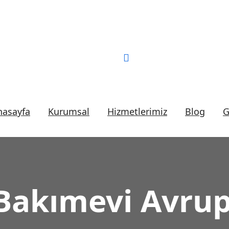
Bizi Arayın:
0 (552) 2
nasayfa
Kurumsal
Hizmetlerimiz
Blog
G
Bakımevi Avrup