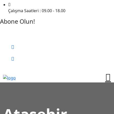
Çalışma Saatleri : 09.00 - 18.00
Abone Olun!
Detaylı Bilgi Almak İçin Randevu Alın!
Bizi Arayın:
0 (552) 236 06 57
Online Randevu
Ataşehir