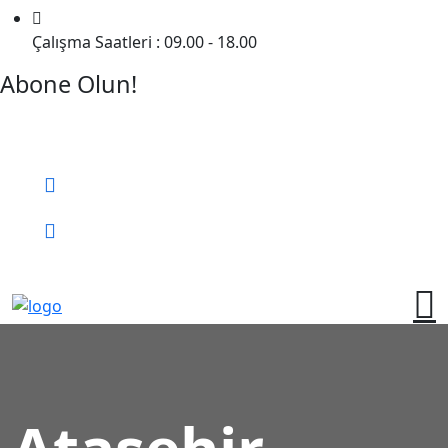
Çalışma Saatleri : 09.00 - 18.00
Abone Olun!
Detaylı Bilgi Almak İçin Randevu Alın!
Bizi Arayın:
0 (552) 236 06 57
Online Randevu
Ataşehir