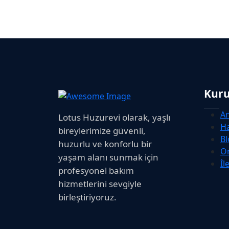
Kur
A
Lotus Huzurevi olarak, yaşlı
H
bireylerimize güvenli,
Bl
huzurlu ve konforlu bir
O
yaşam alanı sunmak için
İl
profesyonel bakım
hizmetlerini sevgiyle
birleştiriyoruz.