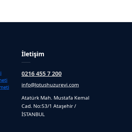
İletişim
0216 455 7 200
i
meti
info@lotushuzurevi.com
meti
Atatürk Mah. Mustafa Kemal
Cad. No:53/1 Ataşehir /
İSTANBUL