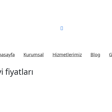
Bizi Arayın:
0 (552) 2
nasayfa
Kurumsal
Hizmetlerimiz
Blog
G
 fiyatları