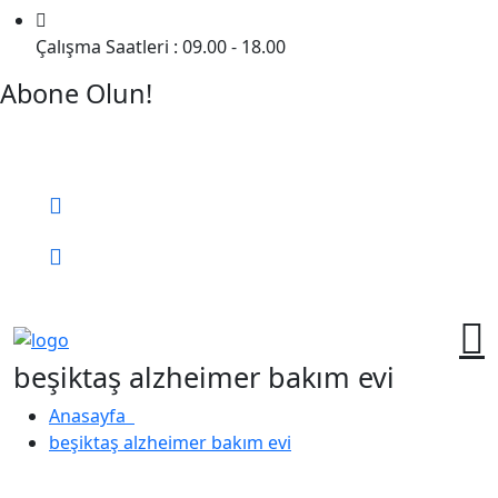
Çalışma Saatleri : 09.00 - 18.00
Abone Olun!
Detaylı Bilgi Almak İçin Randevu Alın!
Bizi Arayın:
0 (552) 236 06 57
Online Randevu
beşiktaş alzheimer bakım evi
Anasayfa
beşiktaş alzheimer bakım evi