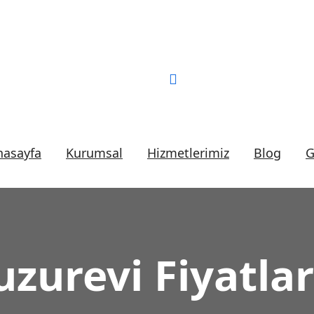
Bizi Arayın:
0 (552) 2
nasayfa
Kurumsal
Hizmetlerimiz
Blog
G
zurevi Fiyatlar