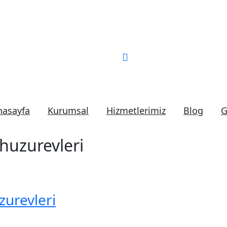
Bizi Arayın:
0 (552) 2
nasayfa
Kurumsal
Hizmetlerimiz
Blog
G
huzurevleri
zurevleri