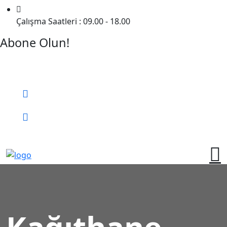
Çalışma Saatleri : 09.00 - 18.00
Abone Olun!
Detaylı Bilgi Almak İçin Randevu Alın!
Bizi Arayın:
0 (552) 236 06 57
Online Randevu
Kağıthane