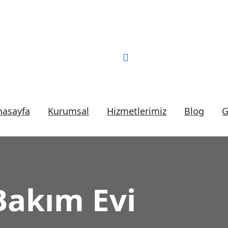
Bizi Arayın:
0 (552) 2
nasayfa
Kurumsal
Hizmetlerimiz
Blog
G
Bakım Evi