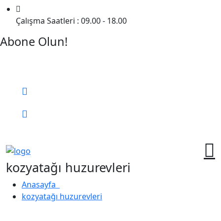
Çalışma Saatleri : 09.00 - 18.00
Abone Olun!
Detaylı Bilgi Almak İçin Randevu Alın!
Bizi Arayın:
0 (552) 236 06 57
Online Randevu
kozyatağı huzurevleri
Anasayfa
kozyatağı huzurevleri