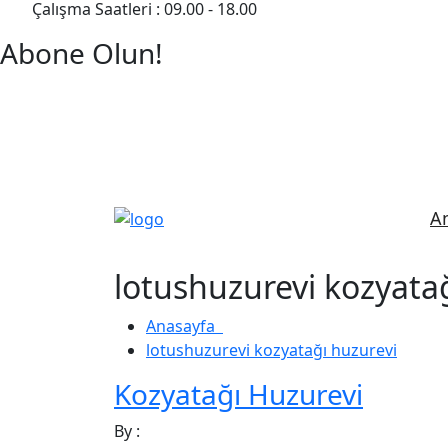
Çalışma Saatleri : 09.00 - 18.00
Abone Olun!
Detaylı Bilgi Almak İçin Randevu Alın!
A
lotushuzurevi kozyata
Anasayfa
lotushuzurevi kozyatağı huzurevi
Kozyatağı Huzurevi
By :