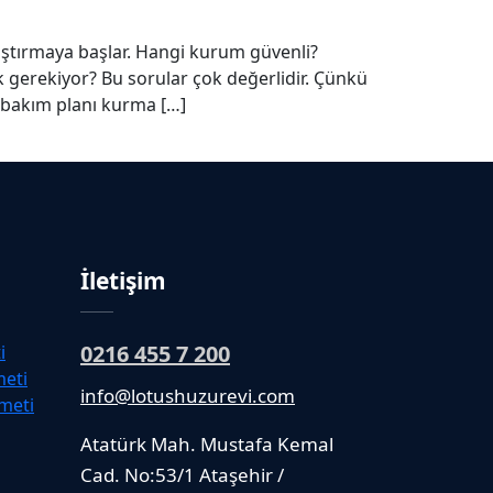
aştırmaya başlar. Hangi kurum güvenli?
gerekiyor? Bu sorular çok değerlidir. Çünkü
r bakım planı kurma […]
İletişim
0216 455 7 200
i
meti
info@lotushuzurevi.com
meti
Atatürk Mah. Mustafa Kemal
Cad. No:53/1 Ataşehir /