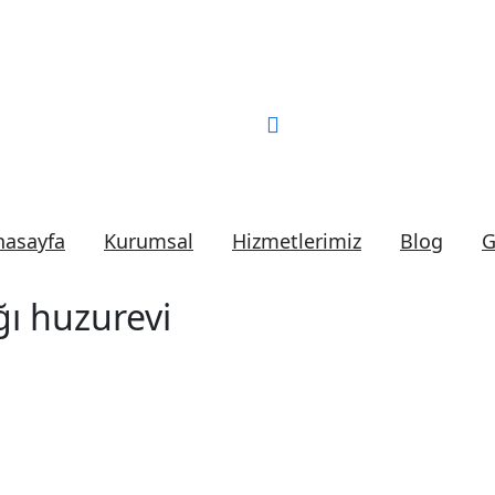
Bizi Arayın:
0 (552) 2
nasayfa
Kurumsal
Hizmetlerimiz
Blog
G
ğı huzurevi