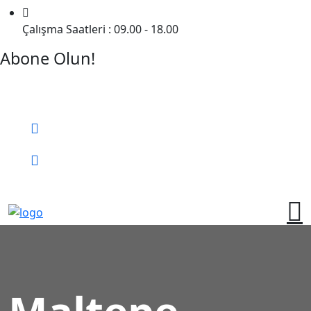
Çalışma Saatleri : 09.00 - 18.00
Abone Olun!
Detaylı Bilgi Almak İçin Randevu Alın!
Bizi Arayın:
0 (552) 236 06 57
Online Randevu
Maltepe