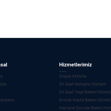
sal
Hizmetlerimiz
fa
Sosyal Aktivite
zda
24 Saat Hemşire Hizmeti
24 Saat Yaşlı Bakım Hizmet
Randevu
Kronik Hasta Bakım Hizmet
Hastane Sonrası Bakım Hiz