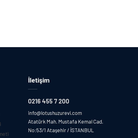
İletişim
0216 455 7 200
info@lotushuzurevi.com
i
Atatürk Mah. Mustafa Kemal Cad.
i
No:53/1 Ataşehir / İSTANBUL
meti