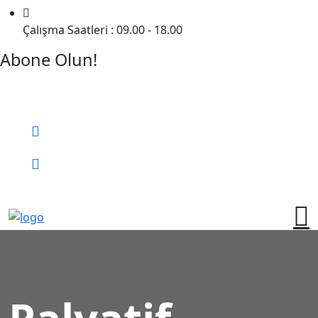
Çalışma Saatleri : 09.00 - 18.00
Abone Olun!
Detaylı Bilgi Almak İçin Randevu Alın!
Bizi Arayın:
0 (552) 236 06 57
Online Randevu
Palyatif