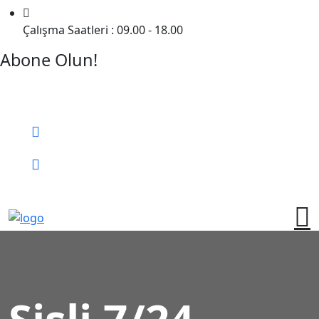
Çalışma Saatleri : 09.00 - 18.00
Abone Olun!
Detaylı Bilgi Almak İçin Randevu Alın!
Bizi Arayın:
0 (552) 236 06 57
Online Randevu
Şişli 7/24