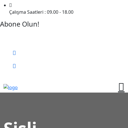
Çalışma Saatleri : 09.00 - 18.00
Abone Olun!
Detaylı Bilgi Almak İçin Randevu Alın!
Bizi Arayın:
0 (552) 236 06 57
Online Randevu
Şişli