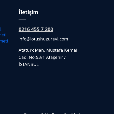
İletişim
0216 455 7 200
i
meti
info@lotushuzurevi.com
meti
Atatürk Mah. Mustafa Kemal
Cad. No:53/1 Ataşehir /
İSTANBUL