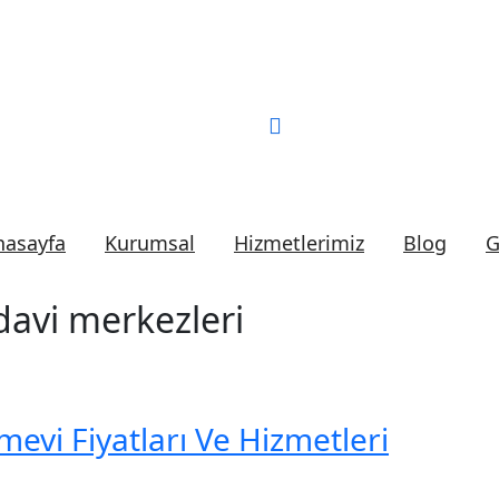
Bizi Arayın:
0 (552) 2
nasayfa
Kurumsal
Hizmetlerimiz
Blog
G
edavi merkezleri
evi Fiyatları Ve Hizmetleri