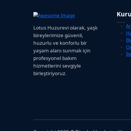
Kur
A
Lotus Huzurevi olarak, yaşlı
H
bireylerimize güvenli,
Bl
huzurlu ve konforlu bir
O
yaşam alanı sunmak için
İl
profesyonel bakım
hizmetlerini sevgiyle
birleştiriyoruz.