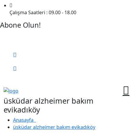
Çalışma Saatleri : 09.00 - 18.00
Abone Olun!
Detaylı Bilgi Almak İçin Randevu Alın!
Bizi Arayın:
0 (552) 236 06 57
Online Randevu
üsküdar alzheimer bakım
evikadıköy
Anasayfa
üsküdar alzheimer bakım evikadıköy