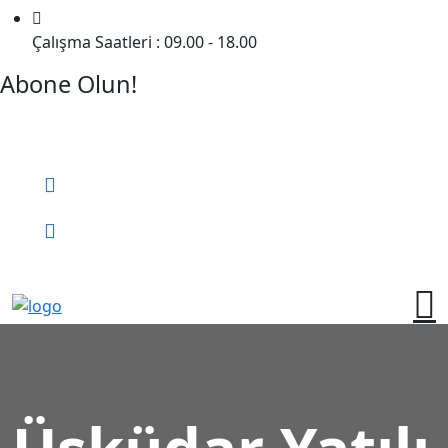
Çalışma Saatleri : 09.00 - 18.00
Abone Olun!
Detaylı Bilgi Almak İçin Randevu Alın!
Bizi Arayın:
0 (552) 236 06 57
Online Randevu
Üsküdar Yatılı