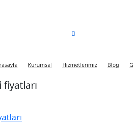
Bizi Arayın:
0 (552) 2
nasayfa
Kurumsal
Hizmetlerimiz
Blog
G
 fiyatları
atları