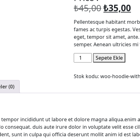
Orijinal
Ş
₺
45,00
₺
35,00
fiyat:
an
Pellentesque habitant morbi
₺45,00.
fi
fames ac turpis egestas. Ves
₺3
eget, tempor sit amet, ante
semper. Aenean ultricies mi v
Ellipticals
Sepete Ekle
adet
Stok kodu:
woo-hoodie-with
er (0)
d tempor incididunt ut labore et dolore magna aliqua.enim 
 consequat. duis aute irure dolor in voluptate velit esse cil
ent, sunt in culpa qui officia deserunt mollit anim id est la