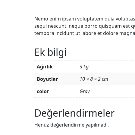
Nemo enim ipsam voluptatem quia voluptas s
sequi nescunt. neque porro quisquam est qu
tempora incidunt ut labore et dolore magn
Ek bilgi
Ağırlık
3 kg
Boyutlar
10 × 8 × 2 cm
color
Gray
Değerlendirmeler
Henüz değerlendirme yapılmadı.