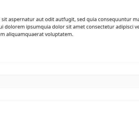
it aspernatur aut odit autfugit, sed quia consequuntur ma
i dolorem ipsumquia dolor sit amet consectetur adipisci v
am aliquamquaerat voluptatem.