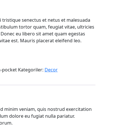
u
daki
 tristique senectus et netus et malesuada
yat:
tibulum tortor quam, feugiat vitae, ultricies
5,00.
. Donec eu libero sit amet quam egestas
itae est. Mauris placerat eleifend leo.
-pocket
Kategoriler:
Decor
ad minim veniam, quis nostrud exercitation
lum dolore eu fugiat nulla pariatur.
borum.