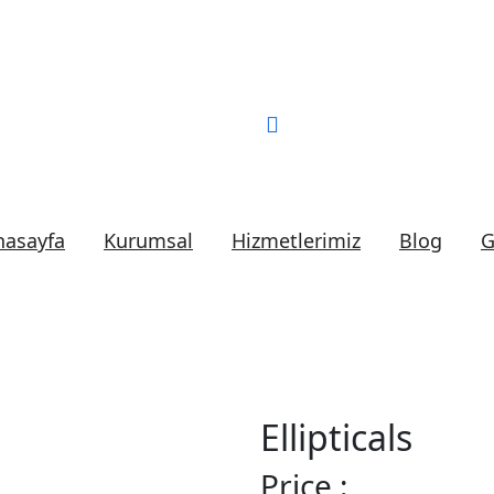
Bizi Arayın:
0 (552) 2
nasayfa
Kurumsal
Hizmetlerimiz
Blog
G
Ellipticals
Price :