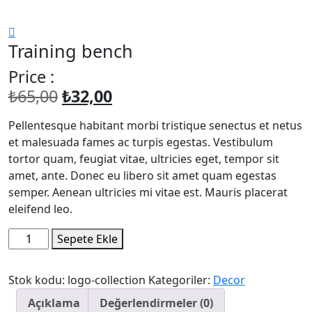
Training bench
Price :
Orijinal
Şu
₺
65,00
₺
32,00
fiyat:
andaki
Pellentesque habitant morbi tristique senectus et netus
₺65,00.
fiyat:
et malesuada fames ac turpis egestas. Vestibulum
₺32,00.
tortor quam, feugiat vitae, ultricies eget, tempor sit
amet, ante. Donec eu libero sit amet quam egestas
semper. Aenean ultricies mi vitae est. Mauris placerat
eleifend leo.
Training
Sepete Ekle
bench
adet
Stok kodu:
logo-collection
Kategoriler:
Decor
Açıklama
Değerlendirmeler (0)