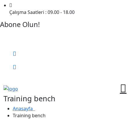
Çalışma Saatleri : 09.00 - 18.00
Abone Olun!
Detaylı Bilgi Almak İçin Randevu Alın!
Bizi Arayın:
0 (552) 236 06 57
Online Randevu
Training bench
Anasayfa
Training bench