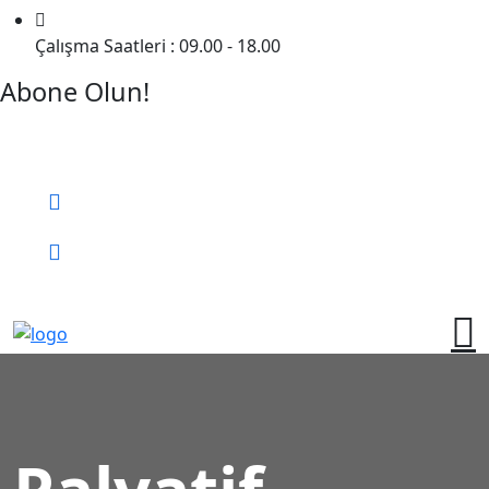
Çalışma Saatleri : 09.00 - 18.00
Abone Olun!
Detaylı Bilgi Almak İçin Randevu Alın!
Bizi Arayın:
0 (552) 236 06 57
Online Randevu
Palyatif