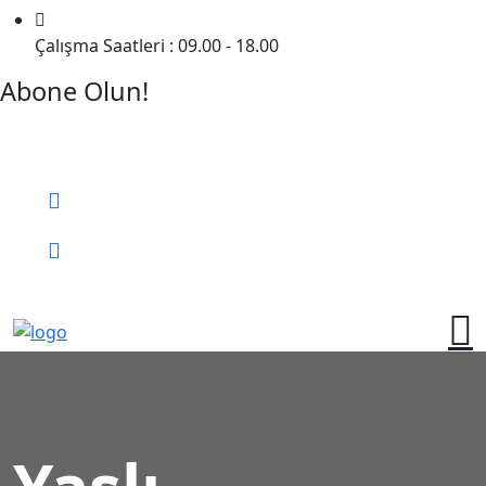
Çalışma Saatleri : 09.00 - 18.00
Abone Olun!
Detaylı Bilgi Almak İçin Randevu Alın!
Bizi Arayın:
0 (552) 236 06 57
Online Randevu
Yaşlı