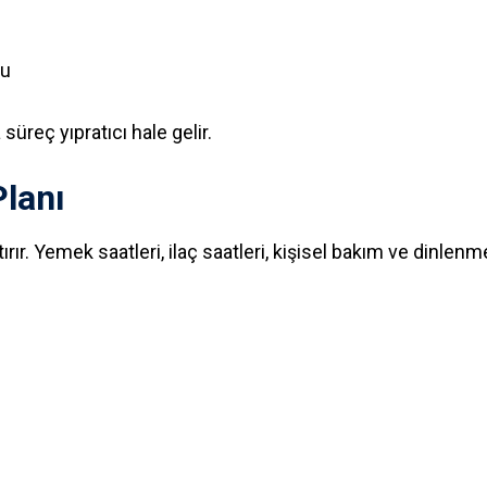
mu
 süreç yıpratıcı hale gelir.
lanı
tırır. Yemek saatleri, ilaç saatleri, kişisel bakım ve din
z